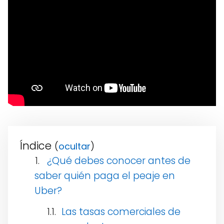
Índice
(
)
¿Qué debes conocer antes de
saber quién paga el peaje en
Uber?
Las tasas comerciales de