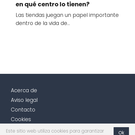
en qué centro lo tienen?
Las tiendas juegan un papel importante
dentro de la vida de…
Acerca de
Aviso legal
Contacto
Cookies
Política de privacidad
Este sitio web utiliza cookies para garantizar
Ok