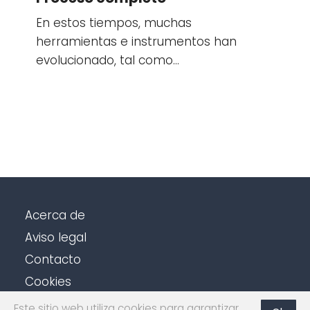
En estos tiempos, muchas
herramientas e instrumentos han
evolucionado, tal como…
Acerca de
Aviso legal
Contacto
Cookies
Política de privacidad
Este sitio web utiliza cookies para garantizar