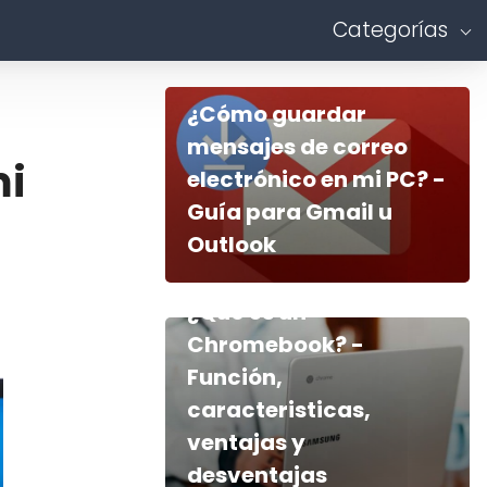
Categorías
¿Cómo guardar
mensajes de correo
mi
electrónico en mi PC? -
Guía para Gmail u
Outlook
¿Qué es un
Chromebook? -
Función,
caracteristicas,
ventajas y
desventajas