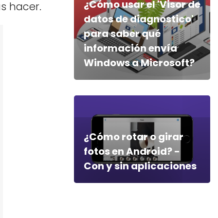
¿Cómo usar el 'Visor de
as hacer.
datos de diagnostico'
para saber qué
información envía
Windows a Microsoft?
¿Cómo rotar o girar
fotos en Android? -
Con y sin aplicaciones