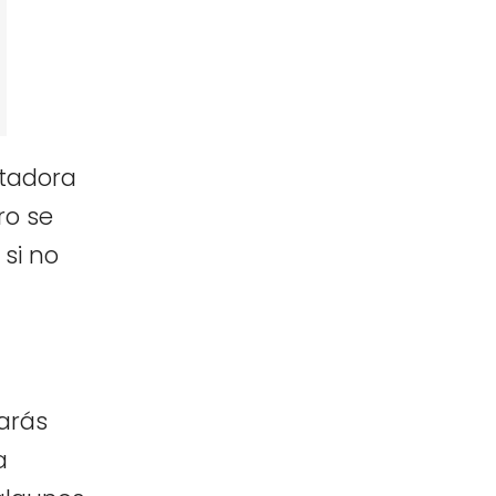
utadora
ro se
 si no
tarás
a