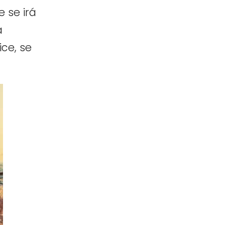
 se irá
á
ce, se