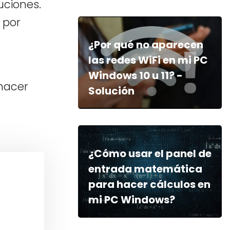
uciones.
 por
¿Por qué no aparecen
las redes WiFi en mi PC
Windows 10 u 11? -
 hacer
Solución
¿Cómo usar el panel de
entrada matemática
para hacer cálculos en
mi PC Windows?