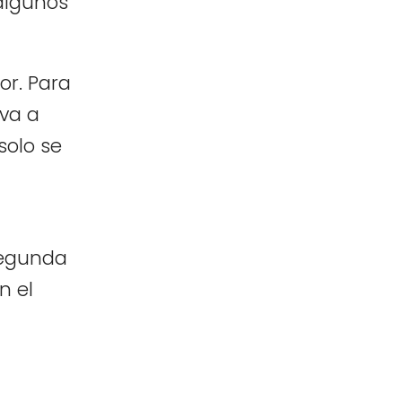
 algunos
or. Para
 va a
solo se
 segunda
n el