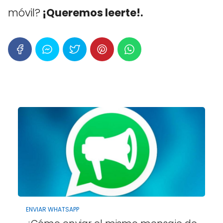
móvil?
¡Queremos leerte!.
ENVIAR WHATSAPP