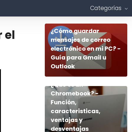
Categorías
¿Cómo guardar
 el
mensajes de correo
electrónico en mi PC? -
Guía para Gmail u
Outlook
¿Qué es un
Chromebook? -
Función,
caracteristicas,
ventajas y
desventajas