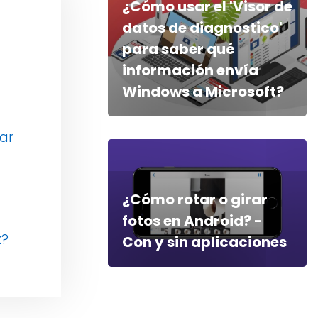
¿Cómo usar el 'Visor de
datos de diagnostico'
para saber qué
información envía
Windows a Microsoft?
ar
¿Cómo rotar o girar
fotos en Android? -
x?
Con y sin aplicaciones