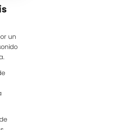
is
por un
sonido
a.
de
a
 de
us