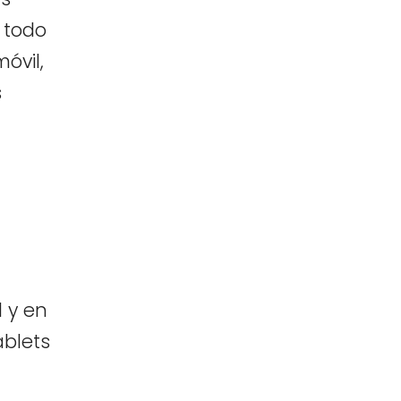
e todo
óvil,
s
l y en
ablets