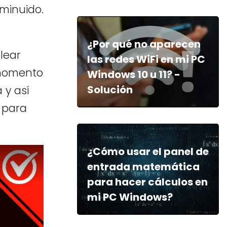
minuido.
¿Por qué no aparecen
lear
las redes WiFi en mi PC
 momento
Windows 10 u 11? -
Solución
 y así
 para
¿Cómo usar el panel de
entrada matemática
para hacer cálculos en
mi PC Windows?