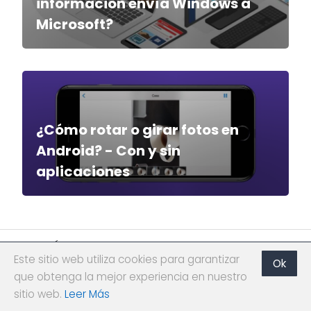
información envía Windows a
Microsoft?
¿Cómo rotar o girar fotos en
Android? - Con y sin
aplicaciones
GOOGLE PLAY STORE
Este sitio web utiliza cookies para garantizar
Ok
que obtenga la mejor experiencia en nuestro
sitio web.
Leer Más
Acerca de