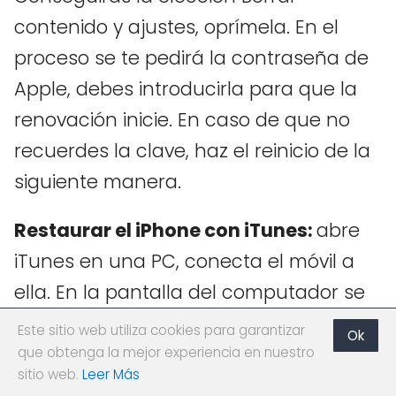
contenido y ajustes, oprímela. En el
proceso se te pedirá la contraseña de
Apple, debes introducirla para que la
renovación inicie. En caso de que no
recuerdes la clave, haz el reinicio de la
siguiente manera.
Restaurar el iPhone con iTunes:
abre
iTunes en una PC, conecta el móvil a
ella. En la pantalla del computador se
mostrará el icono de un teléfono con el
Este sitio web utiliza cookies para garantizar
Ok
mouse tienes que presionar sobre él. Al
que obtenga la mejor experiencia en nuestro
sitio web.
Leer Más
lado izquierdo está la sección con el