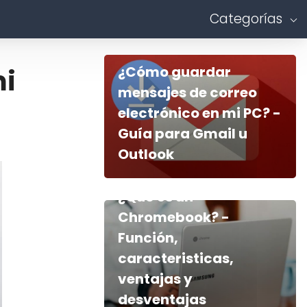
Categorías
¿Cómo guardar
mi
mensajes de correo
electrónico en mi PC? -
Guía para Gmail u
Outlook
¿Qué es un
Chromebook? -
Función,
caracteristicas,
ventajas y
desventajas