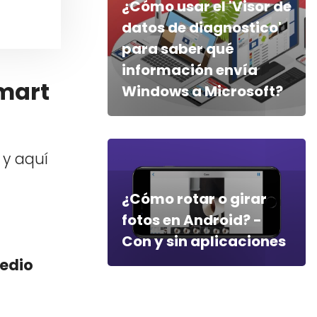
¿Cómo usar el 'Visor de
datos de diagnostico'
para saber qué
información envía
Smart
Windows a Microsoft?
 y aquí
¿Cómo rotar o girar
fotos en Android? -
Con y sin aplicaciones
medio