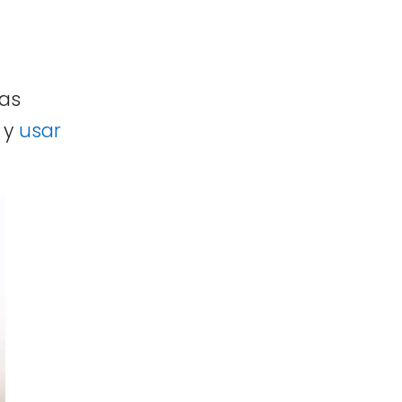
sas
, y
usar