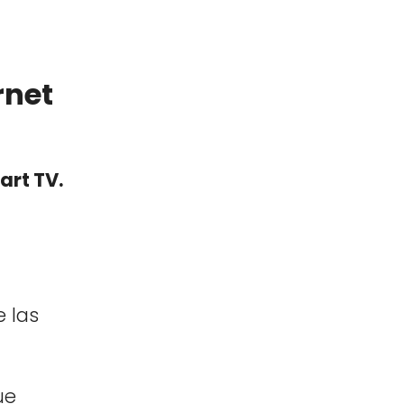
rnet
art TV.
 las
ue