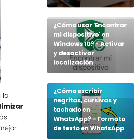
¿Cómo usar 'Encontrar
mi dispositivo' en
Windows 10? - Activar
y desactivar
localización
¿Cómo escribir
 la
negritas, cursivas y
timizar
tachado en
más
WhatsApp? - Formato
mejor.
de texto en WhatsApp