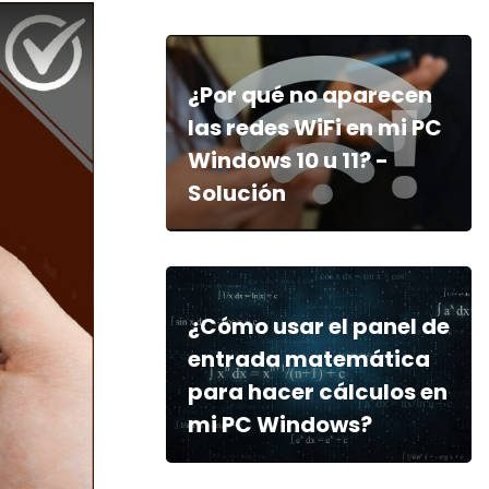
¿Por qué no aparecen
las redes WiFi en mi PC
Windows 10 u 11? -
Solución
¿Cómo usar el panel de
entrada matemática
para hacer cálculos en
mi PC Windows?