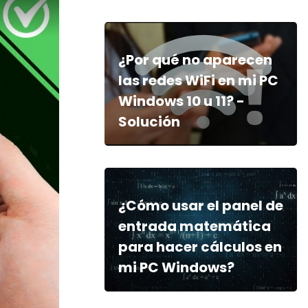
¿Por qué no aparecen
las redes WiFi en mi PC
Windows 10 u 11? -
Solución
¿Cómo usar el panel de
entrada matemática
para hacer cálculos en
mi PC Windows?