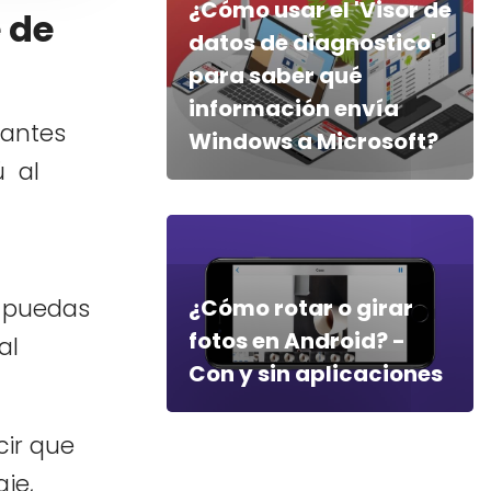
¿Cómo usar el 'Visor de
 de
datos de diagnostico'
para saber qué
información envía
 antes
Windows a Microsoft?
ú al
¿Cómo rotar o girar
y puedas
fotos en Android? -
al
Con y sin aplicaciones
cir que
je,