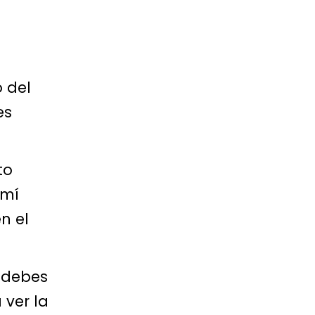
 del
es
to
 mí
n el
debes
 ver la