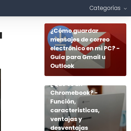
Categorías
¿Cómo guardar
a
mensajes de correo
electrónico en mi PC? -
Guía para Gmail u
Outlook
¿Qué es un
Chromebook? -
Función,
caracteristicas,
ventajas y
desventajas