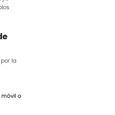
olos
de
 por la
 móvil o