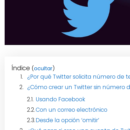
Índice
(
)
¿Por qué Twitter solicita número de t
¿Cómo crear un Twitter sin número d
Usando Facebook
Con un correo electrónico
Desde la opción ‘omitir’