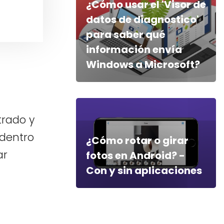
¿Cómo usar el 'Visor de
datos de diagnostico'
para saber qué
información envía
Windows a Microsoft?
trado y
dentro
¿Cómo rotar o girar
ar
fotos en Android? -
Con y sin aplicaciones