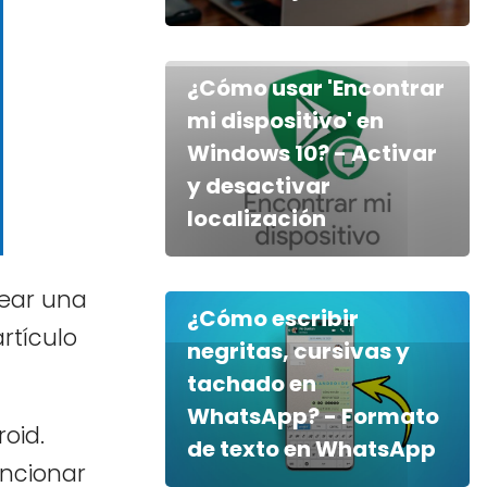
¿Cómo usar 'Encontrar
mi dispositivo' en
Windows 10? - Activar
y desactivar
localización
ear una
¿Cómo escribir
rtículo
negritas, cursivas y
tachado en
WhatsApp? - Formato
oid.
de texto en WhatsApp
encionar