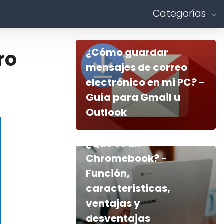
Categorías
¿Cómo guardar
ro
mensajes de correo
electrónico en mi PC? -
Guía para Gmail u
Outlook
¿Qué es un
Chromebook? -
Función,
caracteristicas,
ventajas y
desventajas