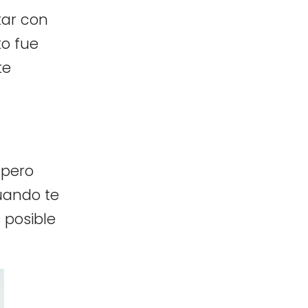
tar con
to fue
te
 pero
uando te
 posible