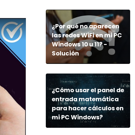
¿Por qué no aparecen
las redes WiFi en mi PC
Windows 10 u 11? -
Solución
¿Cómo usar el panel de
entrada matemática
para hacer cálculos en
mi PC Windows?