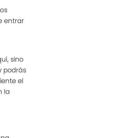
tos
e entrar
uí, sino
y podrás
iente el
n la
una