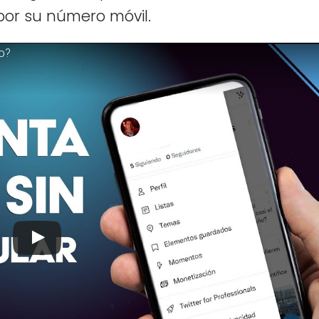
or su número móvil.
o?