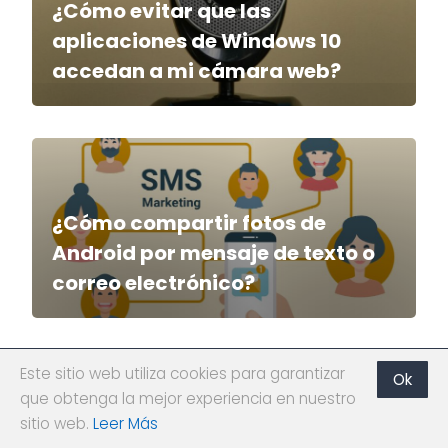
¿Cómo evitar que las
aplicaciones de Windows 10
accedan a mi cámara web?
¿Cómo compartir fotos de
Android por mensaje de texto o
correo electrónico?
Este sitio web utiliza cookies para garantizar
Ok
que obtenga la mejor experiencia en nuestro
¿Cómo usar el 'Visor de datos de
sitio web.
Leer Más
diagnostico' para saber qué