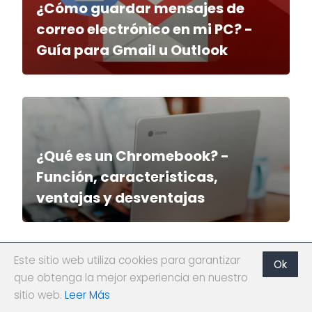
¿Cómo guardar mensajes de
correo electrónico en mi PC? -
Guía para Gmail u Outlook
¿Qué es un Chromebook? -
Función, caracteristicas,
ventajas y desventajas
Este sitio web utiliza cookies para garantizar
Ok
que obtenga la mejor experiencia en nuestro
¿Cómo usar 'Encontrar mi
sitio web.
Leer Más
dispositivo' en Windows 10? -