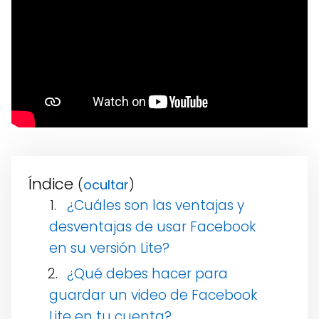
Índice
(
)
¿Cuáles son las ventajas y
desventajas de usar Facebook
en su versión Lite?
¿Qué debes hacer para
guardar un video de Facebook
Lite en tu cuenta?